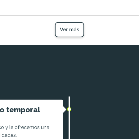
Ver más
io temporal
o y le ofrecemos una
sidades.