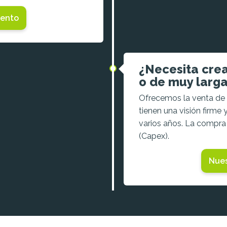
ento
¿Necesita cre
o de muy larg
Ofrecemos la venta de 
tienen una visión firme 
varios años. La compra 
(Capex).
Nue