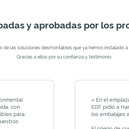
adas y aprobadas por los pr
s de las soluciones desmontables que ya hemos instalado a n
Gracias a ellos por su confianza y testimonio.
ronmental
«
En el emplaz
ida, con
EDF pidió a H
xibles para
los embalajes 
nuestros
El pliego de c