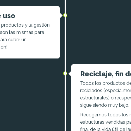
e uso
 productos y la gestión
o son las mismas para
ara cubrir un
ión!
Reciclaje, fin 
Todos los productos de 
reciclados (especialmen
estructurales) o recupe
sigue siendo muy bajo.
Recogemos todos los re
estructuras vendidas par
final de la vida útil de