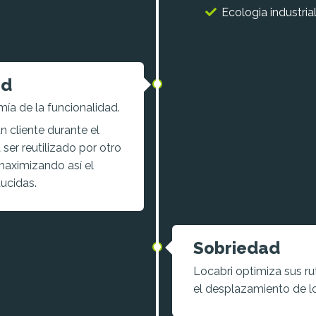
Ecologia industrial 
ad
ía de la funcionalidad.
n cliente durante el
ser reutilizado por otro
 maximizando así el
ucidas.
Sobriedad
Locabri optimiza sus rut
el desplazamiento de l