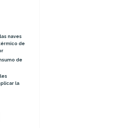
 las naves
 térmico de
or
onsumo de
les
plicar la