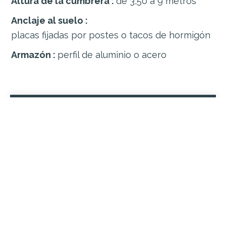
Altura de la cumbrera :
de 3,50 a 9 metros
Anclaje al suelo :
placas fijadas por postes o tacos de hormigón
Armazón :
perfil de aluminio o acero
Cubierta
Cubierta
Compuesto de PVC flexible sobre soporte
de poliéster 620 g/m² color blanco
translúcido
Anti-UV, anticripto, antipolvo, barniz de