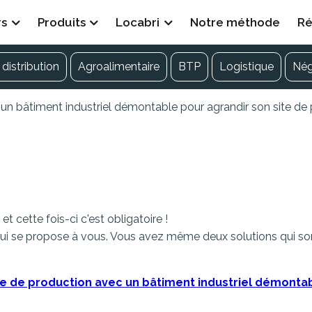
rs
Produits
Locabri
Notre méthode
Ré
distribution
Agroalimentaire
BTP
Logistique
Né
 un bâtiment industriel démontable pour agrandir son site de
bâtiment industriel démon
 cette fois-ci c'est obligatoire !
qui se propose à vous. Vous avez même deux solutions qui so
te de production avec un bâtiment industriel démonta