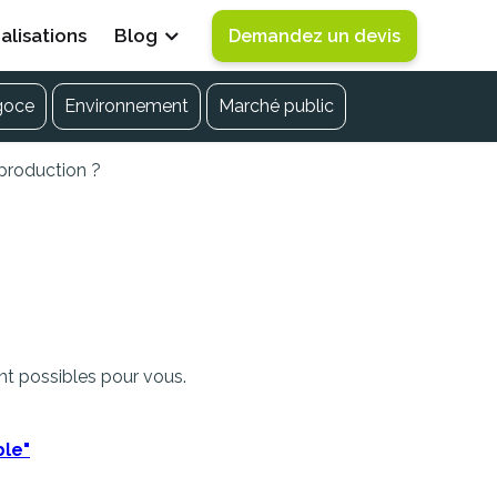
alisations
Blog
Demandez un devis
goce
Environnement
Marché public
 production ?
table pour agrandir son
nt possibles pour vous.
ble"