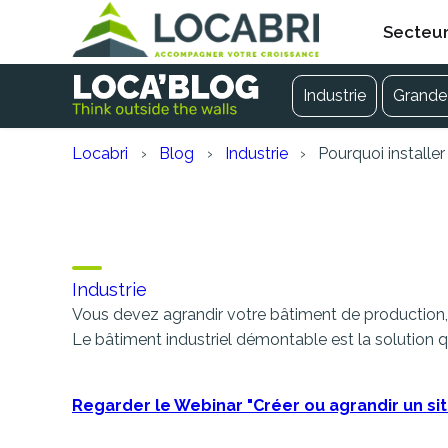
Secteu
Industrie
Grande 
Locabri
Blog
Industrie
Pourquoi installer
Pourquoi installer un 
site de production ?
Industrie
Vous devez agrandir votre bâtiment de production, et
Le bâtiment industriel démontable est la solution 
Regarder le Webinar "Créer ou agrandir un si