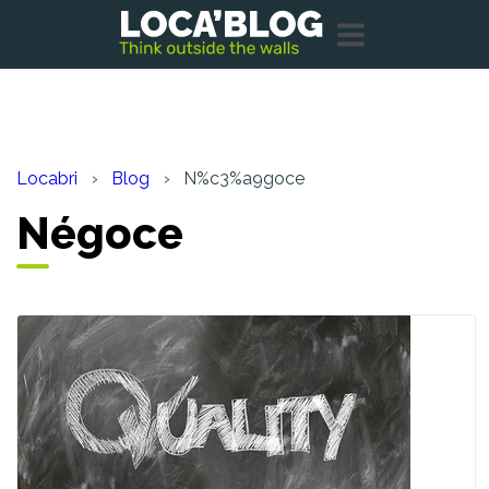
Locabri
Blog
N%c3%a9goce
Négoce