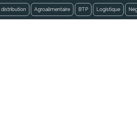
distribution
Agroalimentaire
BTP
Logistique
Né