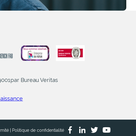
 9001
par Bureau Veritas
naissance
rmité
|
Politique de confidentialité