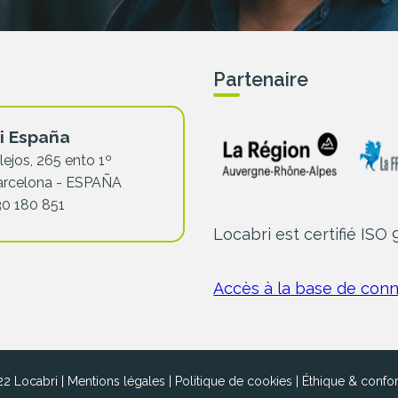
Partenaire
i España
lejos, 265 ento 1º
arcelona - ESPAÑA
30 180 851
Locabri est certifié ISO
Accès à la base de con
2 Locabri |
Mentions légales
|
Politique de cookies
|
Éthique & confo