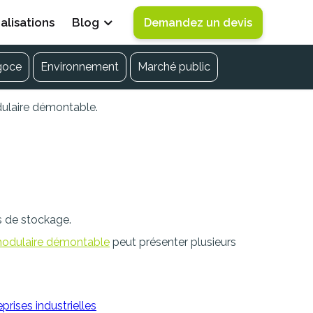
alisations
Blog
Demandez un devis
goce
Environnement
Marché public
dulaire démontable.
staller un bâtiment
s de stockage.
odulaire démontable
peut présenter plusieurs
prises industrielles