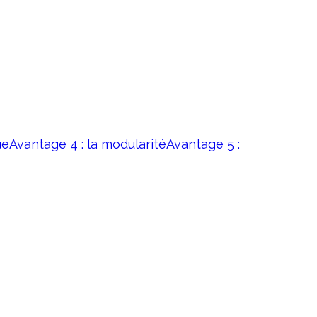
ue
Avantage 4 : la modularité
Avantage 5 :