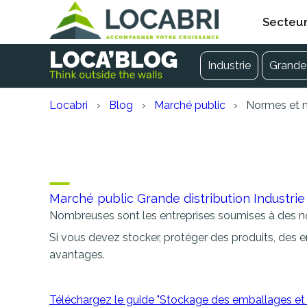
Secteu
Industrie
Grande 
Locabri
Blog
Marché public
Normes et m
Normes et mises en co
modulaire démontabl
Marché public
Grande distribution
Industrie
Nombreuses sont les entreprises soumises à des no
Si vous devez stocker, protéger des produits, des 
avantages.
Téléchargez le guide "Stockage des emballages et mat