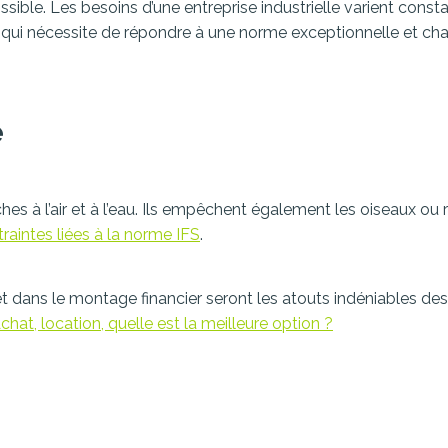
ible. Les besoins d’une entreprise industrielle varient const
qui nécessite de répondre à une norme exceptionnelle et cha
é
à l’air et à l’eau. Ils empêchent également les oiseaux ou ro
raintes liées à la norme IFS
.
uit et dans le montage financier seront les atouts indéniables d
chat, location, quelle est la meilleure option ?