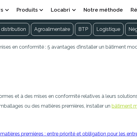
rs
Produits
Locabri
Notre méthode
Ré
distribution
Agroalimentaire
BTP
Logistique
Né
ises en conformité : 5 avantages d’installer un bâtiment mo
nformité : 5 avantages d’in
e.
rmes et à des mises en conformité relatives à leurs solution
emballages ou des matières premières, installer un
bâtiment m
ières premières : entre priorité et oblilgation pour les entre